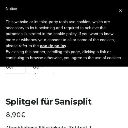
Skip
Notice
Sanisplit.de
×
to
MENU
content
This website or its third-party tools use cookies, which are
WC-ZERKLEINERER – ONLINE-VERKAUF DURCH DEA S.R.L.S.
necessary to its functioning and required to achieve the
purposes illustrated in the cookie policy. If you want to know
more or withdraw your consent to all or some of the cookies,
please refer to the
cookie policy
.
By closing this banner, scrolling this page, clicking a link or
continuing to browse otherwise, you agree to the use of cookies.
🔍
Splitgel für Sanisplit
8,90
€