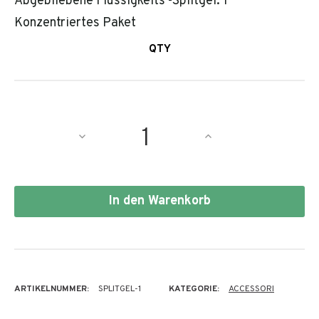
Abgebliebene Flüssigkeits -Splitgel. 1
Konzentriertes Paket
QTY
SPLITGEL
FÜR
SANISPLIT
MENGE
In den Warenkorb
ARTIKELNUMMER:
SPLITGEL-1
KATEGORIE:
ACCESSORI